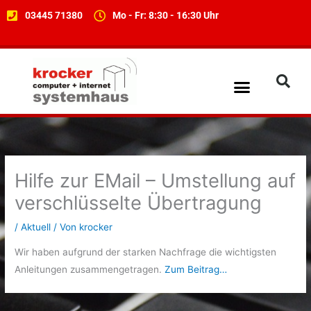
Zum
03445 71380
Mo - Fr: 8:30 - 16:30 Uhr
Inhalt
springen
Menü
Computer und Netzwerke
Internet / Web Design
Hilfe zur EMail – Umstellung auf
verschlüsselte Übertragung
/
Aktuell
/ Von
krocker
Wir haben aufgrund der starken Nachfrage die wichtigsten
Anleitungen zusammengetragen.
Zum Beitrag…